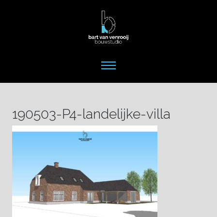
190503-P4-landelijke-villa