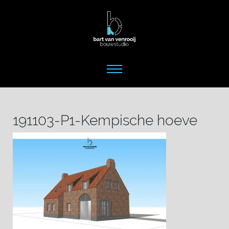
191103-P1-Kempische hoeve