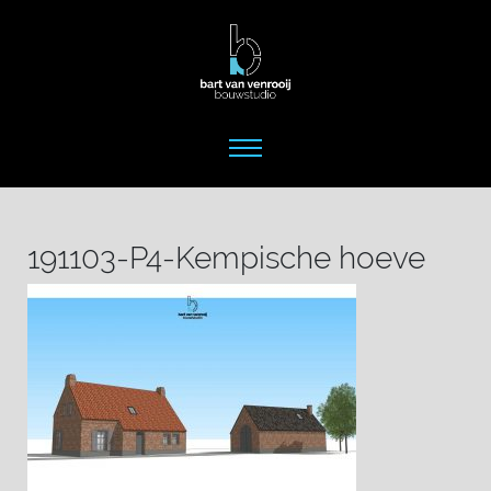
191103-P4-Kempische hoeve