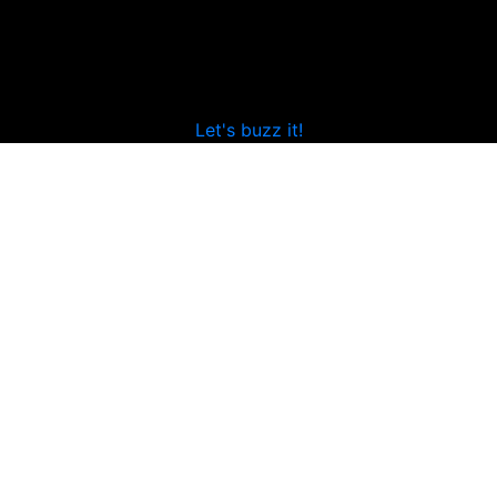
Let's buzz it!