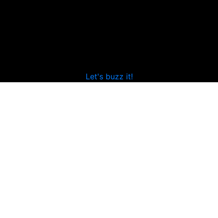
Let's buzz it!